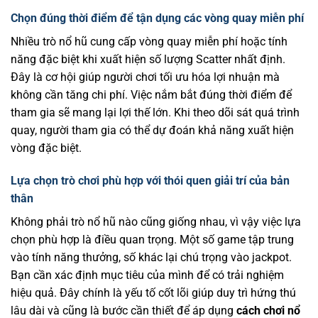
Chọn đúng thời điểm để tận dụng các vòng quay miễn phí
Nhiều trò nổ hũ cung cấp vòng quay miễn phí hoặc tính
năng đặc biệt khi xuất hiện số lượng Scatter nhất định.
Đây là cơ hội giúp người chơi tối ưu hóa lợi nhuận mà
không cần tăng chi phí. Việc nắm bắt đúng thời điểm để
tham gia sẽ mang lại lợi thế lớn. Khi theo dõi sát quá trình
quay, người tham gia có thể dự đoán khả năng xuất hiện
vòng đặc biệt.
Lựa chọn trò chơi phù hợp với thói quen giải trí của bản
thân
Không phải trò nổ hũ nào cũng giống nhau, vì vậy việc lựa
chọn phù hợp là điều quan trọng. Một số game tập trung
vào tính năng thưởng, số khác lại chú trọng vào jackpot.
Bạn cần xác định mục tiêu của mình để có trải nghiệm
hiệu quả. Đây chính là yếu tố cốt lõi giúp duy trì hứng thú
lâu dài và cũng là bước cần thiết để áp dụng
cách chơi nổ