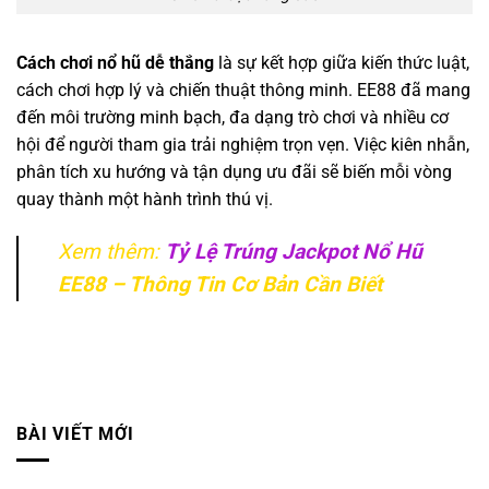
Cách chơi nổ hũ dễ thắng
là sự kết hợp giữa kiến thức luật,
cách chơi hợp lý và chiến thuật thông minh. EE88 đã mang
đến môi trường minh bạch, đa dạng trò chơi và nhiều cơ
hội để người tham gia trải nghiệm trọn vẹn. Việc kiên nhẫn,
phân tích xu hướng và tận dụng ưu đãi sẽ biến mỗi vòng
quay thành một hành trình thú vị.
Xem thêm:
Tỷ Lệ Trúng Jackpot Nổ Hũ
EE88 – Thông Tin Cơ Bản Cần Biết
BÀI VIẾT MỚI