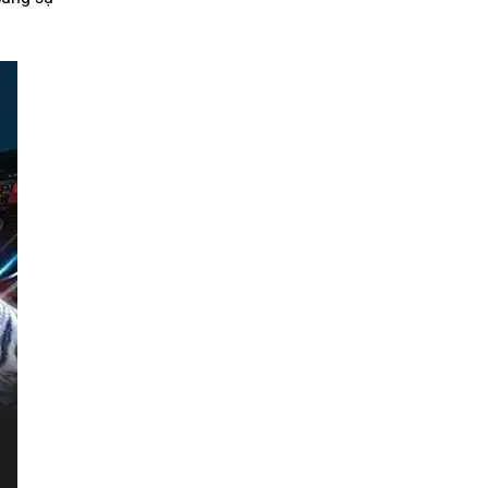
Nấc
Tại
EE88