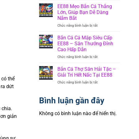
Chơi
Nên
Xu
EE88 Mẹo Bắn Cá Thắng
Bắn
Bỏ
Lớn, Giúp Bạn Dễ Dàng
Cá
Qua
Nắm Bắt
Hiệu
Tại
ở
Chức năng bình luận bị tắt
Quả
EE88
EE88
EE88
Mẹo
Đơn
Bắn Cá Cá Mập Siêu Cấp
Bắn
Giản
EE88 – Săn Thưởng Đỉnh
Cá
Cho
Cao Hấp Dẫn
Thắng
Người
ở
Chức năng bình luận bị tắt
Lớn,
Mới
Bắn
Giúp
Cá
Bạn
Bắn Cá Thợ Săn Hải Tặc –
Cá
Dễ
Giải Trí Hết Nấc Tại EE88
Mập
 có thể
Dàng
ở
Chức năng bình luận bị tắt
Siêu
Nắm
 ra dứt
Bắn
Cấp
Bắt
Cá
EE88
Bình luận gần đây
Thợ
–
Săn
Săn
 chia.
Hải
Thưởng
Không có bình luận nào để hiển thị.
Tặc
Đỉnh
đơn giản
–
Cao
Giải
Hấp
Trí
Dẫn
Hết
cùng sự