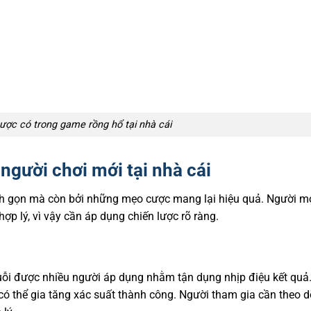
ợc có trong game rồng hổ tại nhà cái
người chơi mới tại nhà cái
anh gọn mà còn bởi những mẹo cược mang lại hiệu quả. Người m
ợp lý, vì vậy cần áp dụng chiến lược rõ ràng.
ỗi được nhiều người áp dụng nhằm tận dụng nhịp điệu kết quả
 có thể gia tăng xác suất thành công. Người tham gia cần theo 