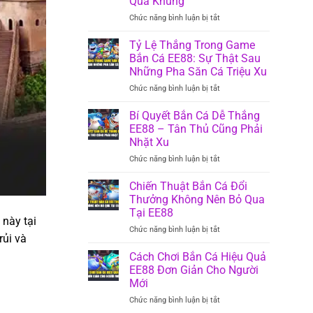
Quà Khủng
Chiến
Đỉnh
ở
Chức năng bình luận bị tắt
Thuật
Cao
Bắn
Đánh
Cá
Bại
Tỷ Lệ Thắng Trong Game
Hải
Từ
Bắn Cá EE88: Sự Thật Sau
Tặc
EE88
Những Pha Săn Cá Triệu Xu
EE88
Nhận
ở
Chức năng bình luận bị tắt
–
Thưởng
Tỷ
Khám
Lớn
Lệ
Phá
Bí Quyết Bắn Cá Dễ Thắng
Thắng
Đại
EE88 – Tân Thủ Cũng Phải
Trong
Dương
Nhặt Xu
Game
Nhận
ở
Chức năng bình luận bị tắt
Bắn
Quà
Bí
Cá
Khủng
Quyết
EE88:
Chiến Thuật Bắn Cá Đổi
Bắn
Sự
Thưởng Không Nên Bỏ Qua
Cá
Thật
Tại EE88
Dễ
Sau
 này tại
ở
Chức năng bình luận bị tắt
Thắng
Những
rủi và
Chiến
EE88
Pha
Thuật
–
Săn
Cách Chơi Bắn Cá Hiệu Quả
Bắn
Tân
Cá
EE88 Đơn Giản Cho Người
Cá
Thủ
Triệu
Mới
Đổi
Cũng
Xu
ở
Chức năng bình luận bị tắt
Thưởng
Phải
Cách
Không
Nhặt