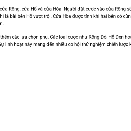
ửa Rồng, cửa Hổ và cửa Hòa. Người đặt cược vào cửa Rồng s
i lá bài bên Hổ vượt trội. Cửa Hòa được tính khi hai bên có cùng
n.
 thêm các lựa chọn phụ. Các loại cược như Rồng Đỏ, Hổ Đen ho
 Sự linh hoạt này mang đến nhiều cơ hội thử nghiệm chiến lược 