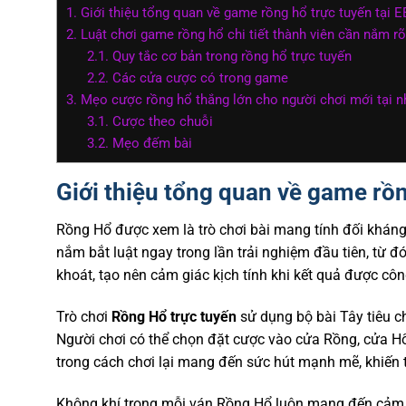
1.
Giới thiệu tổng quan về game rồng hổ trực tuyến tại 
2.
Luật chơi game rồng hổ chi tiết thành viên cần nắm rõ
2.1.
Quy tắc cơ bản trong rồng hổ trực tuyến
2.2.
Các cửa cược có trong game
3.
Mẹo cược rồng hổ thắng lớn cho người chơi mới tại n
3.1.
Cược theo chuỗi
3.2.
Mẹo đếm bài
Giới thiệu tổng quan về game rồn
Rồng Hổ được xem là trò chơi bài mang tính đối kháng 
nắm bắt luật ngay trong lần trải nghiệm đầu tiên, từ 
khoát, tạo nên cảm giác kịch tính khi kết quả được côn
Trò chơi
Rồng Hổ trực tuyến
sử dụng bộ bài Tây tiêu ch
Người chơi có thể chọn đặt cược vào cửa Rồng, cửa Hổ
trong cách chơi lại mang đến sức hút mạnh mẽ, khiến t
Không khí trong mỗi ván Rồng Hổ luôn mang đến cảm g