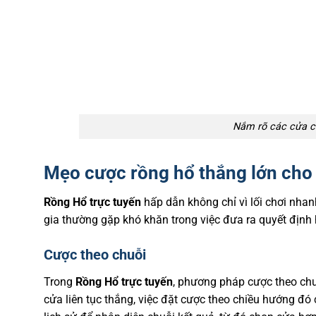
Nắm rõ các cửa cư
Mẹo cược rồng hổ thắng lớn cho 
Rồng Hổ trực tuyến
hấp dẫn không chỉ vì lối chơi nh
gia thường gặp khó khăn trong việc đưa ra quyết định h
Cược theo chuỗi
Trong
Rồng Hổ trực tuyến
, phương pháp cược theo chu
cửa liên tục thắng, việc đặt cược theo chiều hướng đó